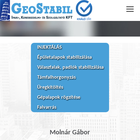
INJEKTÁLÁS
Épületalapok stabilizálása
Válaszfalak, padlók stabilizálása
Támfalhorgonyzás
Üregkitöltés
Gépalapok rögzítése
Falvarrás
Molnár Gábor